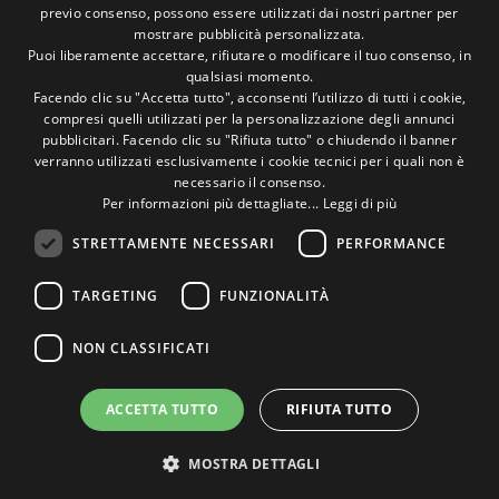
previo consenso, possono essere utilizzati dai nostri partner per
ENGLISH
Seguici sui social
mostrare pubblicità personalizzata.
Puoi liberamente accettare, rifiutare o modificare il tuo consenso, in
qualsiasi momento.
1M
13k
10+
300+
Facendo clic su "Accetta tutto", acconsenti l’utilizzo di tutti i cookie,
compresi quelli utilizzati per la personalizzazione degli annunci
Followers
Followers
Followers
Followers
pubblicitari. Facendo clic su "Rifiuta tutto" o chiudendo il banner
verranno utilizzati esclusivamente i cookie tecnici per i quali non è
necessario il consenso.
Per informazioni più dettagliate...
Leggi di più
STRETTAMENTE NECESSARI
PERFORMANCE
Un pò di foto!
TARGETING
FUNZIONALITÀ
@marcosic_fondazione
NON CLASSIFICATI
ACCETTA TUTTO
RIFIUTA TUTTO
©2015 Fondazione Marco Simoncelli P. IVA 03980340404 |
sito web agency rimini
buonsito.it
MOSTRA DETTAGLI
Home
Contatti
Privacy Policy